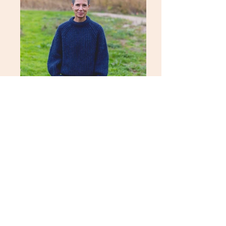
Maurien
Maurien Kouwenhoven - bewoner van tiny &
small house community Op de Bees