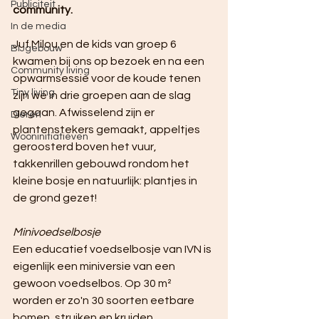
Publiciteit
community. 
In de media
Juf Milou en de kids van groep 6 
BIJgebouw
kwamen bij ons op bezoek en na een 
Community living
opwarmsessie voor de koude tenen 
Tiny living
zijn we in drie groepen aan de slag 
gegaan. Afwisselend zijn er 
Dieren
plantenstekers gemaakt, appeltjes 
Wooninitiatieven
geroosterd boven het vuur, 
takkenrillen gebouwd rondom het 
kleine bosje en natuurlijk: plantjes in 
de grond gezet!
Minivoedselbosje 
Een educatief voedselbosje van IVN is 
eigenlijk een miniversie van een 
gewoon voedselbos. Op 30 m² 
worden er zo'n 30 soorten eetbare 
bomen, struiken en kruiden 