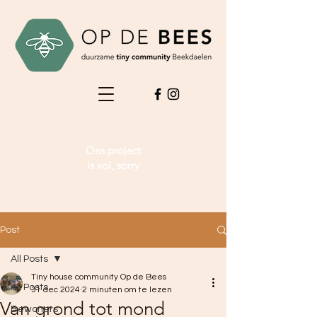
Ons project
is vol, sorry
Post
All Posts
Tiny house community Op de Bees
All Posts
31 dec 2024
2 minuten om te lezen
Van grond tot mond
Bewoners