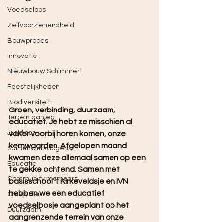
Voedselbos
Zelfvoorzienendheid
Bouwproces
Innovatie
Nieuwbouw Schimmert
Feestelijkheden
Biodiversiteit
Groen, verbinding, duurzaam, 
Terrein aanleg
educatief. Je hebt ze misschien al 
Juridisch
vaker voorbij horen komen, onze 
kernwaarden. Afgelopen maand 
Samenwerkdagen
kwamen deze allemaal samen op een 
Educatie
te gekke ochtend. Samen met 
Community members
basisschool 't Kirkeveldsje en IVN 
hebben we een educatief 
Ontspullen
voedselbosje aangeplant op het 
Duurzaam
aangrenzende terrein van onze 