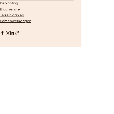
beplanting
Biodiversiteit
Terrein aanleg
Samenwerkdagen
Alles weergeven
Recente blogposts