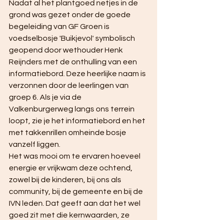
Nadat al het plantgoed netjes in de 
grond was gezet onder de goede 
begeleiding van GF Groen is 
voedselbosje 'Buikjevol' symbolisch 
geopend door wethouder Henk 
Reijnders met de onthulling van een 
informatiebord. Deze heerlijke naam is 
verzonnen door de leerlingen van 
groep 6. Als je via de 
Valkenburgerweg langs ons terrein 
loopt, zie je het informatiebord en het 
met takkenrillen omheinde bosje 
vanzelf liggen.
Het was mooi om te ervaren hoeveel 
energie er vrijkwam deze ochtend, 
zowel bij de kinderen, bij ons als 
community, bij de gemeente en bij de 
IVN leden. Dat geeft aan dat het wel 
goed zit met die kernwaarden, ze 