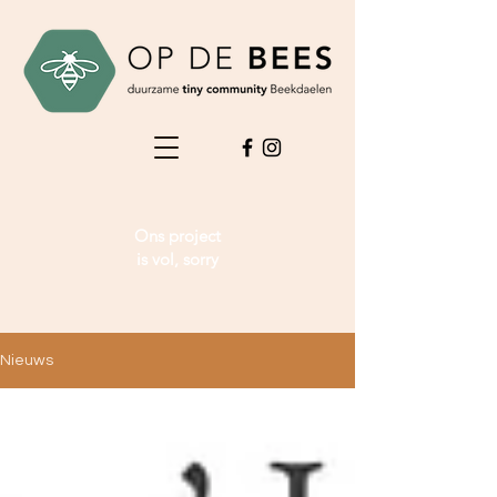
Ons project
is vol, sorry
Nieuws