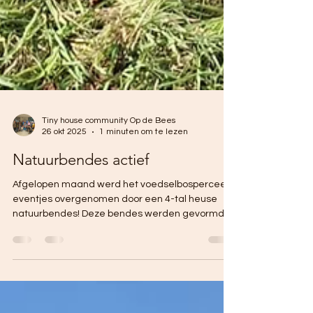
Tiny house community Op de Bees
26 okt 2025
1 minuten om te lezen
Natuurbendes actief
Afgelopen maand werd het voedselbosperceel
eventjes overgenomen door een 4-tal heuse
natuurbendes! Deze bendes werden gevormd
door de nieuwe groep 6 van basisschool 't
Kirkeveldsje uit Schimmert, in het kader van het
thema van de kinderboekenweek 'Vol avontuur!'.