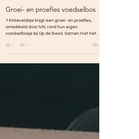
Tiny house community Op de Bees
26 jun 2025
1 minuten om te lezen
Groei- en proefles voedselbos
't Kirkeveldsje krijgt een groei- en proefles,
ontwikkeld door IVN, rond hun eigen
voedselbosje bij Op de Bees. Samen met het
team van Op de Bees duiken ze twee uurtjes
dieper de natuur in. Ervaren is de beste
leerschool, dus er wordt geroken, gevoeld en
geproefd. De kinderen maken ook keukenzout en
mocktails. De natuur is lekker!