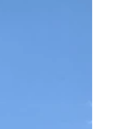
Het was gelukkig een stralende dag en
gewapend met een bandana inclusief
bendenaam en logo zijn de leerlingen in
groepjes aan de slag gegaan om verschillende
missies uit te voeren.