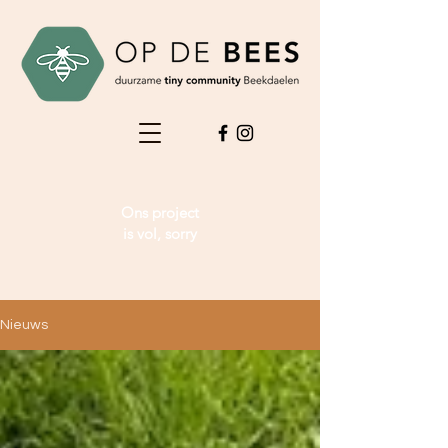
Ons project
is vol, sorry
Nieuws