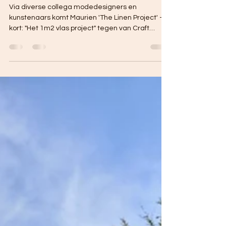
Vlas als gewas
Via diverse collega modedesigners en
kunstenaars komt Maurien 'The Linen Project' - of
kort: "Het 1m2 vlas project" tegen van Craft
Council Nederland. Maurien is meteen
enthousiast en vraagt ons als community of er
een stukje grond gereserveerd kan worden voor
1m2 vlas.