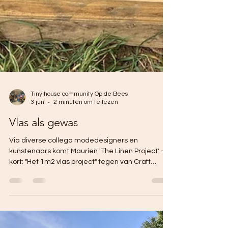
Tiny house community Op de Bees
3 jun
2 minuten om te lezen
Vlas als gewas
Via diverse collega modedesigners en
kunstenaars komt Maurien 'The Linen Project' - of
kort: "Het 1m2 vlas project" tegen van Craft
Council Nederland. Maurien is meteen
enthousiast en vraagt ons als community of er
een stukje grond gereserveerd kan worden voor
1m2 vlas.