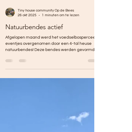
Tiny house community Op de Bees
26 okt 2025
1 minuten om te lezen
Natuurbendes actief
Afgelopen maand werd het voedselbosperceel
eventjes overgenomen door een 4-tal heuse
natuurbendes! Deze bendes werden gevormd
door de nieuwe groep 6 van basisschool 't
Kirkeveldsje uit Schimmert, in het kader van het
thema van de kinderboekenweek 'Vol avontuur!'.
Het was gelukkig een stralende dag en
gewapend met een bandana inclusief
bendenaam en logo zijn de leerlingen in
groepjes aan de slag gegaan om verschillende
missies uit te voeren.