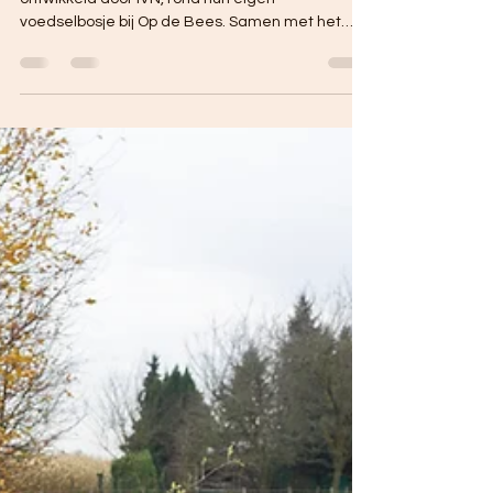
26 jun 2025
1 minuten om te lezen
Groei- en proefles voedselbos
't Kirkeveldsje krijgt een groei- en proefles,
ontwikkeld door IVN, rond hun eigen
voedselbosje bij Op de Bees. Samen met het
team van Op de Bees duiken ze twee uurtjes
dieper de natuur in. Ervaren is de beste
leerschool, dus er wordt geroken, gevoeld en
geproefd. De kinderen maken ook keukenzout en
mocktails. De natuur is lekker!