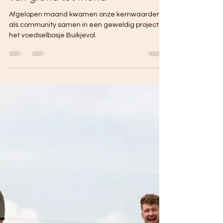
Tiny house community Op de Bees
31 dec 2024
2 minuten om te lezen
Van grond tot mond
Afgelopen maand kwamen onze kernwaarden
als community samen in een geweldig project:
het voedselbosje Buikjevol.