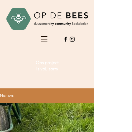
Ons project
is vol, sorry
Nieuws