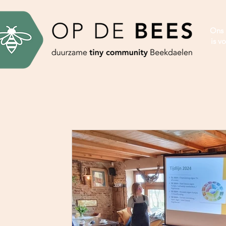
Ons 
is vo