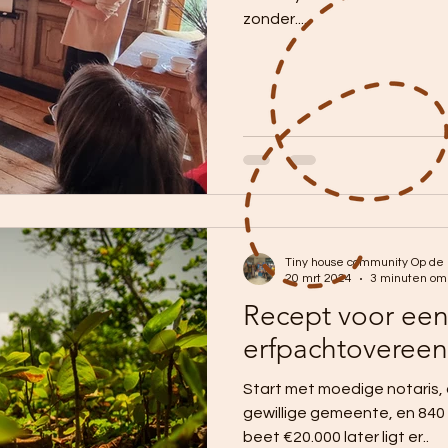
zonder....
Tiny house community Op de
20 mrt 2024
3 minuten om
Recept voor een
erfpachtoveree
Start met moedige notaris,
gewillige gemeente, en 840
beet €20.000 later ligt er..