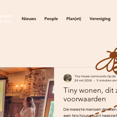
project
Nieuws
People
Plan(et)
Vereniging
l, sorry
Tiny house community Op de
24 mrt 2024
5 minuten om
Tiny wonen, dit 
voorwaarden
De meeste mensen denken no
een tiny house kunt neerzet