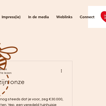
Impress(ie)
In de media
Weblinks
Connect
 Bees
 te lezen
zijn onze
g steeds dat je voor, zeg €30.000,
ten. Yep, een veredeld tuinhuisje