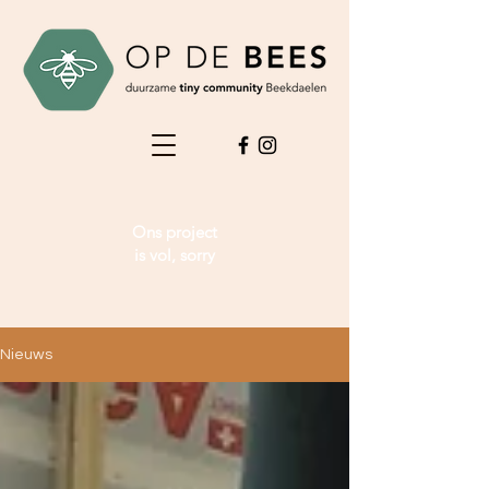
Ons project
is vol, sorry
Nieuws