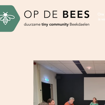
Ons 
is vo