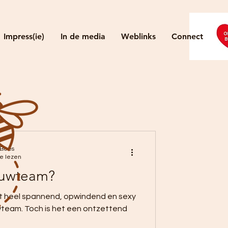
Impress(ie)
In de media
Weblinks
Connect
 Bees
e lezen
uwteam?
et heel spannend, opwindend en sexy
uwteam. Toch is het een ontzettend