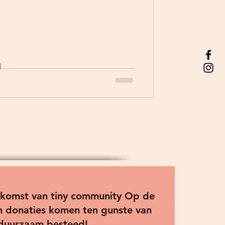
toekomst van tiny community Op de
 en donaties komen ten gunste van
 duurzaam besteed!