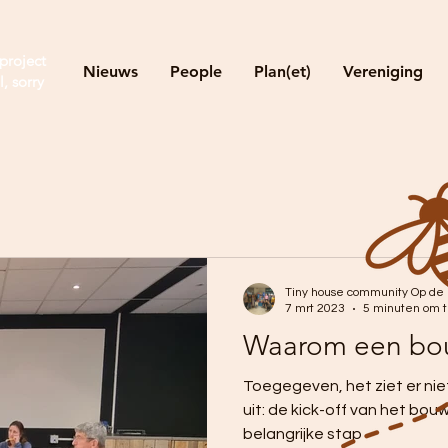
project
Nieuws
People
Plan(et)
Vereniging
l, sorry
Tiny house community Op de
7 mrt 2023
5 minuten om t
Waarom een bo
Toegegeven, het ziet er ni
uit: de kick-off van het bo
belangrijke stap