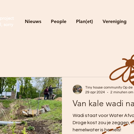
project
Nieuws
People
Plan(et)
Vereniging
l, sorry
Tiny house community Op de
29 apr 2024
2 minuten om 
Van kale wadi na
Wadi staat voor Water Afvoe
Droge kost zou je zeggen, m
hemelwater is hemels!