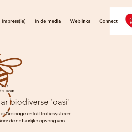
Impress(ie)
In de media
Weblinks
Connect
 Bees
te lezen
ar biodiverse 'oasi'
r Drainage en Infiltratiesysteem.
aar de natuurlijke opvang van