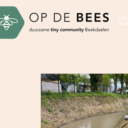
Ons 
is vo