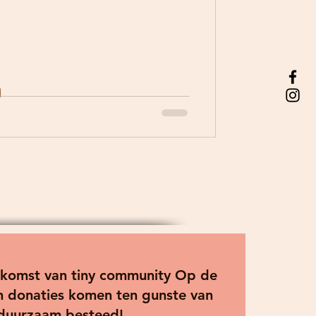
toekomst van tiny community Op de
 en donaties komen ten gunste van
 duurzaam besteed!