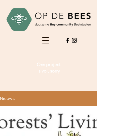
Ons project
is vol, sorry
Nieuws