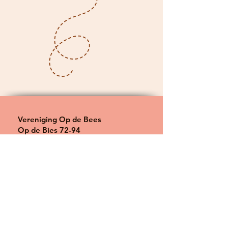
Vereniging Op de Bees
Op de Bies 72-94
6333 BZ Schimmert
m: 06-29058304
e:
opdebees@gmail.com
KvK 85438960
Wil je al investeren in de toekomst
van tiny community Op de Bees,
dat kan! Vrije giften en donaties