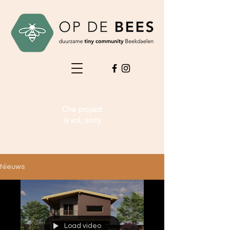
Ons project
is vol, sorry
Nieuws
Load video