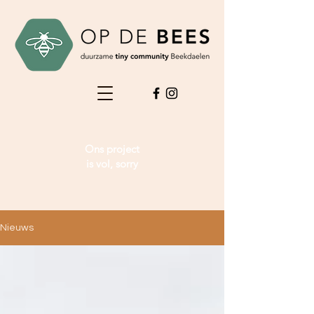
Ons project
is vol, sorry
Nieuws