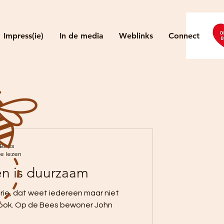
Impress(ie)
In de media
Weblinks
Connect
 Bees
te lezen
n is duurzaam
erie, dat weet iedereen maar niet
e ook. Op de Bees bewoner John